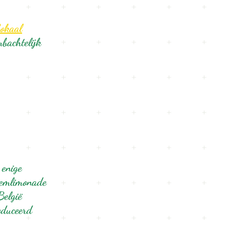
okaal
bachtelijk
 enige
esemlimonade
België
oduceerd