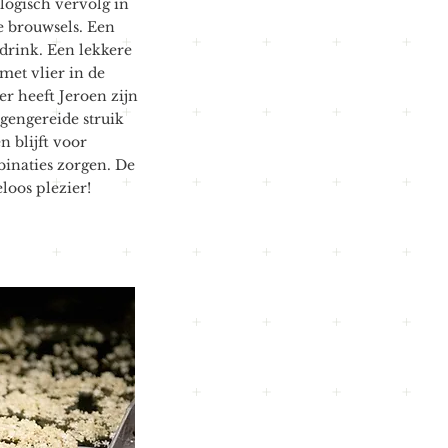
 logisch vervolg in
ke brouwsels. Een
drink. Een lekkere
met vlier in de
er heeft Jeroen zijn
igengereide struik
 blijft voor
inaties zorgen. De
loos plezier!