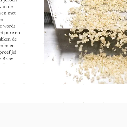
n Jeroen
 van de
wen met
en
de wordt
et pure en
ukken de
enen en
proef je!
he Brew