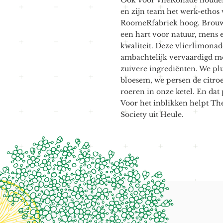
Ook voor vlieRonade houde
en zijn team het werk-ethos
RoomeRfabriek hoog. Brou
een hart voor natuur, mens 
kwaliteit. Deze vlierlimona
ambachtelijk vervaardigd m
zuivere ingrediënten. We pl
bloesem, we persen de citro
roeren in onze ketel. En dat 
Voor het inblikken helpt T
Society uit Heule.