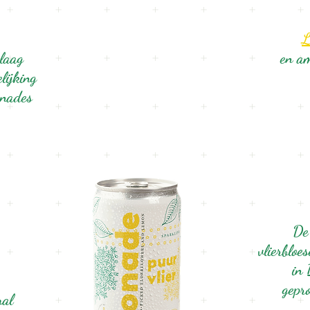
L
 laag
en am
elijking
onades
De
vlierblo
in 
gepr
ral