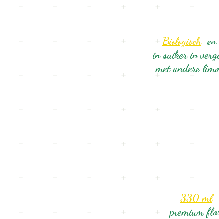
Biologisch
en
in suiker in verg
met andere lim
330 ml
premium flo