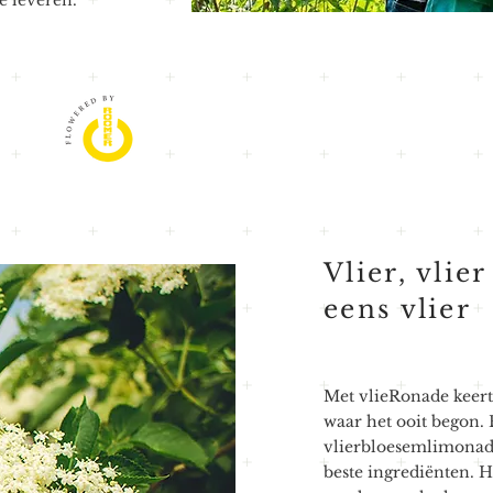
e leveren.
Vlier, vlie
eens vlier
Met vlieRonade keert
waar het ooit begon. 
vlierbloesemlimonad
beste ingrediënten. H