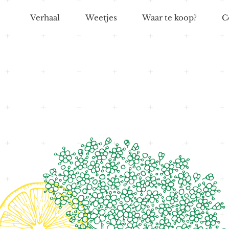
Verhaal
Weetjes
Waar te koop?
C
Echte bloemen
puur vruchtensap
z