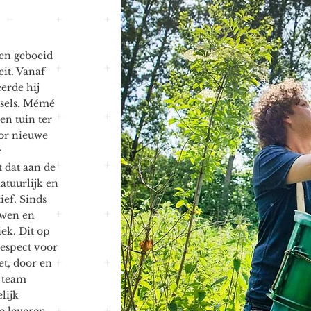
even geboeid
eit. Vanaf
erde hij
wsels. Mémé
en tuin ter
oor nieuwe
r
 dat aan de
atuurlijk en
ief. Sinds
wen en
ek. Dit op
espect voor
t, door en
 team
lijk