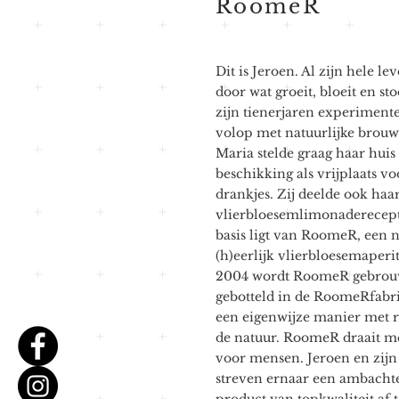
RoomeR
Dit is Jeroen. Al zijn hele l
door wat groeit, bloeit en sto
zijn tienerjaren experimente
volop met natuurlijke brou
Maria stelde graag haar huis 
beschikking als vrijplaats v
drankjes. Zij deelde ook haa
vlierbloesemlimonaderecept
basis ligt van RoomeR, een n
(h)eerlijk vlierbloesemaperit
2004 wordt RoomeR gebrou
gebotteld in de RoomeRfabri
een eigenwijze manier met r
de natuur. RoomeR draait me
voor mensen. Jeroen en zijn
streven ernaar een ambachte