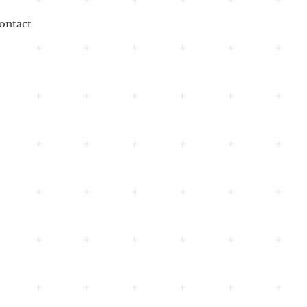
ontact
Puur
onder kleur- en
smaakstoffen of
bewaarmiddelen